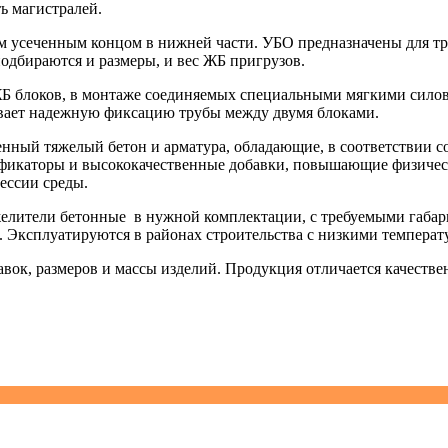
ть магистралей.
 усеченным концом в нижней части. УБО предназначены для труб
подбираются и размеры, и вес ЖБ пригрузов.
ЖБ блоков, в монтаже соединяемых специальными мягкими силов
вает надежную фиксацию трубы между двумя блоками.
енный тяжелый бетон и арматура, обладающие, в соответствии 
стификаторы и высококачественные добавки, повышающие физиче
ессии среды.
лители бетонные в нужной комплектации, с требуемыми габар
. Эксплуатируются в районах строительства с низкими температу
авок, размеров и массы изделий. Продукция отличается качеств