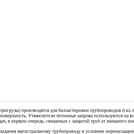
игрузы) производятся для балластировки трубопроводов (газ, 
а поверхность. Утяжелители бетонные широко используются на в
ач, в первую очередь, связанных с защитой труб от внешнего п
ридания магистральному трубопроводу в условиях перенасыщен