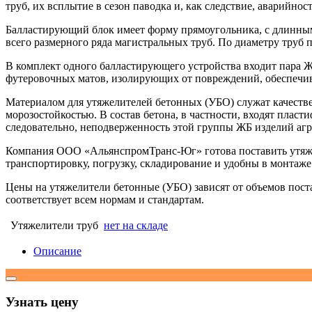
труб, их всплытие в сезон паводка и, как следствие, аварийнос
Балластирующий блок имеет форму прямоугольника, с длинным
всего размерного ряда магистральных труб. По диаметру труб 
В комплект одного балластирующего устройства входит пара 
футеровочных матов, изолирующих от повреждений, обеспечи
Материалом для утяжелителей бетонных (УБО) служат качеств
морозостойкостью. В состав бетона, в частности, входят пла
следовательно, неподверженность этой группы ЖБ изделий агр
Компания ООО «АльянспромТранс-Юг» готова поставить утяже
транспортировку, погрузку, складирование и удобны в монтаже
Цены на утяжелители бетонные (УБО) зависят от объемов пост
соответствует всем нормам и стандартам.
Утяжелители труб
нет на складе
Описание
Узнать цену